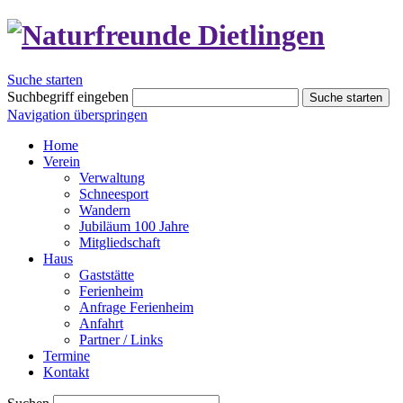
Suche starten
Suchbegriff eingeben
Suche starten
Navigation überspringen
Home
Verein
Verwaltung
Schneesport
Wandern
Jubiläum 100 Jahre
Mitgliedschaft
Haus
Gaststätte
Ferienheim
Anfrage Ferienheim
Anfahrt
Partner / Links
Termine
Kontakt