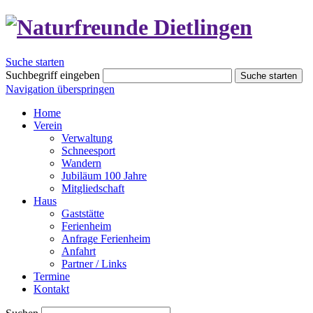
Suche starten
Suchbegriff eingeben
Suche starten
Navigation überspringen
Home
Verein
Verwaltung
Schneesport
Wandern
Jubiläum 100 Jahre
Mitgliedschaft
Haus
Gaststätte
Ferienheim
Anfrage Ferienheim
Anfahrt
Partner / Links
Termine
Kontakt