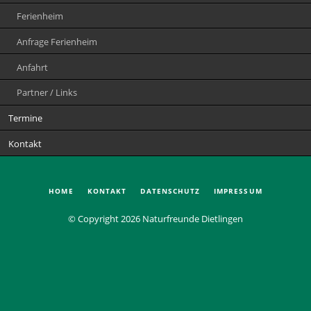
Ferienheim
Die weiteren Termine sind schon im Kalender dieser Homepage
Anfrage Ferienheim
eingetragen.
Anfahrt
Zum Nachrichtenarchiv
Partner / Links
Zurück zur Startseite
Termine
Kontakt
NAVIGATION
HOME
KONTAKT
DATENSCHUTZ
IMPRESSUM
ÜBERSPRINGEN
© Copyright 2026 Naturfreunde Dietlingen