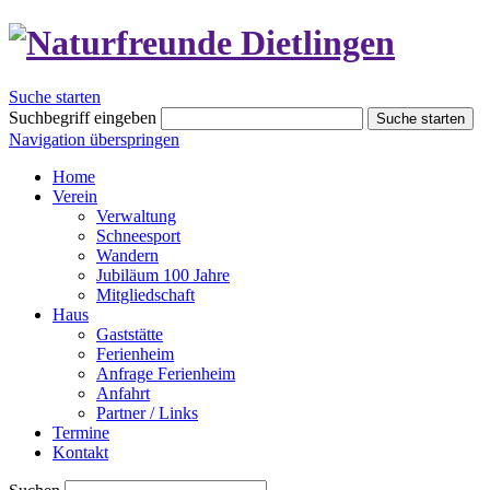
Suche starten
Suchbegriff eingeben
Suche starten
Navigation überspringen
Home
Verein
Verwaltung
Schneesport
Wandern
Jubiläum 100 Jahre
Mitgliedschaft
Haus
Gaststätte
Ferienheim
Anfrage Ferienheim
Anfahrt
Partner / Links
Termine
Kontakt